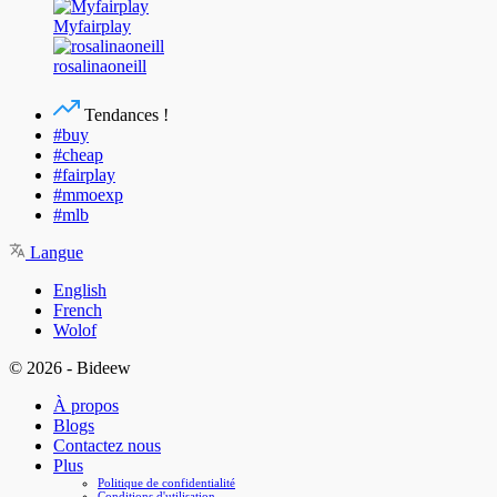
Myfairplay
rosalinaoneill
Tendances !
#buy
#cheap
#fairplay
#mmoexp
#mlb
Langue
English
French
Wolof
© 2026 - Bideew
À propos
Blogs
Contactez nous
Plus
Politique de confidentialité
Conditions d'utilisation