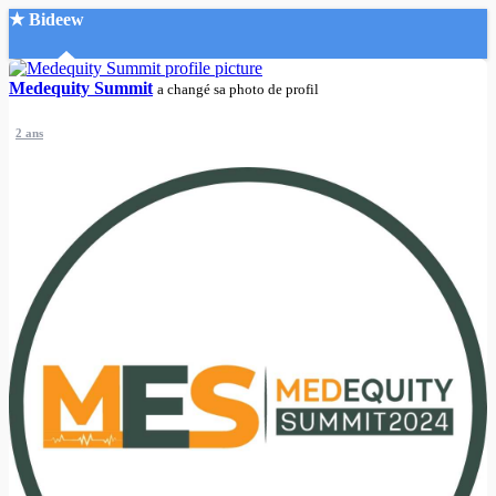
★ Bideew
Accueil
Medequity Summit
a changé sa photo de profil
2 ans
Recherche Avancée
Mon compte
Connexion
Créer un compte
Mode nuit