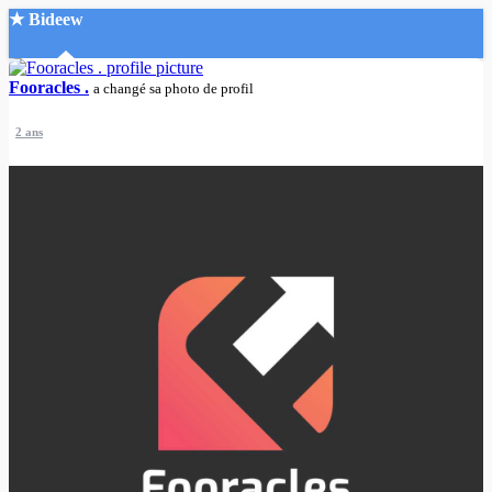
★ Bideew
Accueil
Fooracles .
a changé sa photo de profil
2 ans
Recherche Avancée
Mon compte
Connexion
Créer un compte
Mode nuit