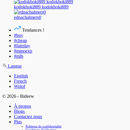
kodokhoki889 kodokhoki889
ednachalmers0
Tendances !
#buy
#cheap
#fairplay
#mmoexp
#mlb
Langue
English
French
Wolof
© 2026 - Bideew
À propos
Blogs
Contactez nous
Plus
Politique de confidentialité
Conditions d'utilisation