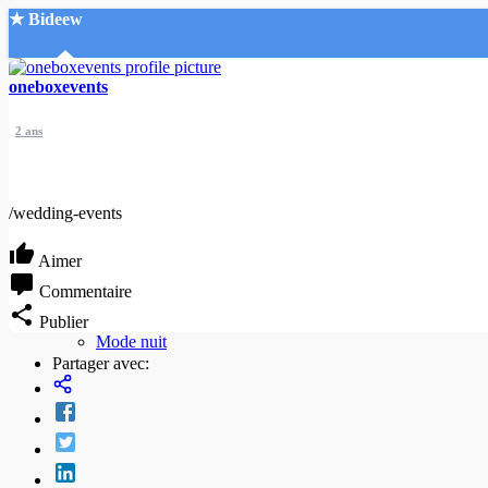
★ Bideew
Accueil
oneboxevents
2 ans
/wedding-events
Recherche Avancée
Aimer
Mon compte
Commentaire
Connexion
Publier
Créer un compte
Mode nuit
Partager avec: