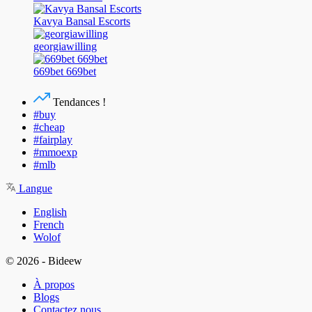
Kavya Bansal Escorts
georgiawilling
669bet 669bet
Tendances !
#buy
#cheap
#fairplay
#mmoexp
#mlb
Langue
English
French
Wolof
© 2026 - Bideew
À propos
Blogs
Contactez nous