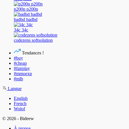
p200n p200n
badbd badbd
34c 34c
codezens softsolution
Tendances !
#buy
#cheap
#fairplay
#mmoexp
#mlb
Langue
English
French
Wolof
© 2026 - Bideew
À propos