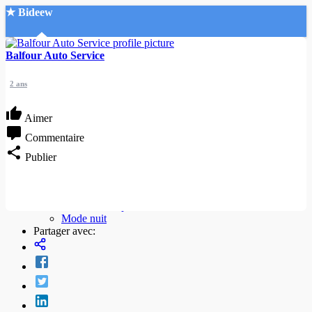
★ Bideew
Accueil
Balfour Auto Service
2 ans
Aimer
Commentaire
Recherche Avancée
Publier
Mon compte
Connexion
Créer un compte
Mode nuit
Partager avec: