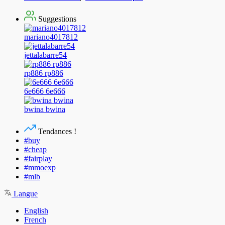
Suggestions
mariano4017812
jettalabarre54
rp886 rp886
6e666 6e666
bwina bwina
Tendances !
#buy
#cheap
#fairplay
#mmoexp
#mlb
Langue
English
French