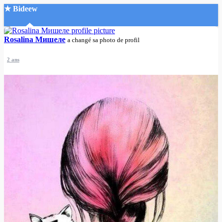
★ Bideew
Accueil
Rosalina Мишеле
a changé sa photo de profil
2 ans
Recherche Avancée
Mon compte
Connexion
Créer un compte
Mode nuit