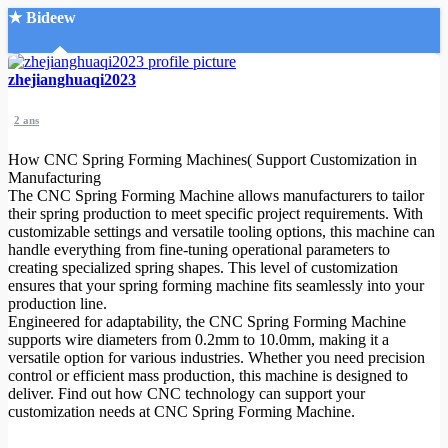
★ Bideew
Accueil
zhejianghuaqi2023
2 ans
How CNC Spring Forming Machines( Support Customization in
Manufacturing
The CNC Spring Forming Machine allows manufacturers to tailor
their spring production to meet specific project requirements. With
Recherche Avancée
customizable settings and versatile tooling options, this machine can
handle everything from fine-tuning operational parameters to
Mon compte
creating specialized spring shapes. This level of customization
Connexion
ensures that your spring forming machine fits seamlessly into your
Créer un compte
production line.
Mode nuit
Engineered for adaptability, the CNC Spring Forming Machine
supports wire diameters from 0.2mm to 10.0mm, making it a
versatile option for various industries. Whether you need precision
control or efficient mass production, this machine is designed to
deliver. Find out how CNC technology can support your
customization needs at CNC Spring Forming Machine.