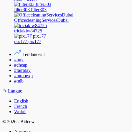
filter303 filter303
OfficecleaningServicesDubai
triciakiw84725
pix177 pix177
Tendances !
#buy
#cheap
#fairplay
#mmoexp
#mlb
Langue
English
French
Wolof
© 2026 - Bideew
À propos