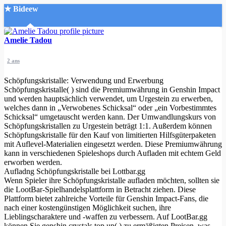
★ Bideew
Accueil
Amelie Tadou
2 ans
Schöpfungskristalle: Verwendung und Erwerbung
Schöpfungskristalle( ) sind die Premiumwährung in Genshin Impact
und werden hauptsächlich verwendet, um Urgestein zu erwerben,
welches dann in „Verwobenes Schicksal“ oder „ein Vorbestimmtes
Recherche Avancée
Schicksal“ umgetauscht werden kann. Der Umwandlungskurs von
Schöpfungskristallen zu Urgestein beträgt 1:1. Außerdem können
Mon compte
Schöpfungskristalle für den Kauf von limitierten Hilfsgüterpaketen
Connexion
mit Auflevel-Materialien eingesetzt werden. Diese Premiumwährung
Créer un compte
kann in verschiedenen Spieleshops durch Aufladen mit echtem Geld
Mode nuit
erworben werden.
Aufladng Schöpfungskristalle bei Lottbar.gg
Wenn Spieler ihre Schöpfungskristalle aufladen möchten, sollten sie
die LootBar-Spielhandelsplattform in Betracht ziehen. Diese
Plattform bietet zahlreiche Vorteile für Genshin Impact-Fans, die
nach einer kostengünstigen Möglichkeit suchen, ihre
Lieblingscharaktere und -waffen zu verbessern. Auf LootBar.gg
können Sie genshin crystals top up( ) zu ermäßigten Preisen, was