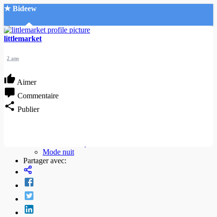
★ Bideew
Accueil
littlemarket
2 ans
Aimer
Commentaire
Recherche Avancée
Publier
Mon compte
Connexion
Créer un compte
Mode nuit
Partager avec: