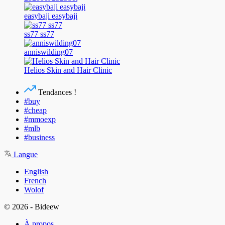
easybaji easybaji
ss77 ss77
anniswilding07
Helios Skin and Hair Clinic
Tendances !
#buy
#cheap
#mmoexp
#mlb
#business
Langue
English
French
Wolof
© 2026 - Bideew
À propos