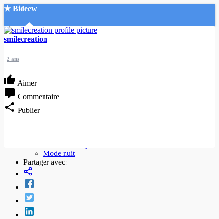
★ Bideew
Accueil
smilecreation
2 ans
Aimer
Commentaire
Recherche Avancée
Publier
Mon compte
Connexion
Créer un compte
Mode nuit
Partager avec: