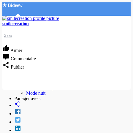
★ Bideew
Accueil
smilecreation
2 ans
Aimer
Commentaire
Recherche Avancée
Publier
Mon compte
Connexion
Créer un compte
Mode nuit
Partager avec: