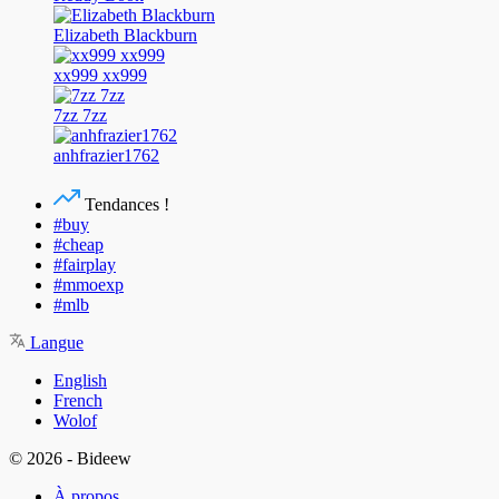
Elizabeth Blackburn
xx999 xx999
7zz 7zz
anhfrazier1762
Tendances !
#buy
#cheap
#fairplay
#mmoexp
#mlb
Langue
English
French
Wolof
© 2026 - Bideew
À propos