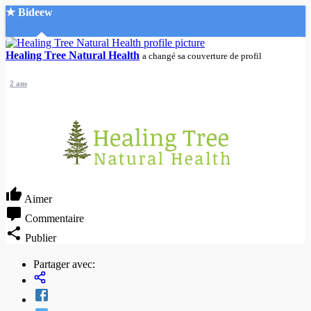
★ Bideew
Accueil
Healing Tree Natural Health
a changé sa couverture de profil
2 ans
Recherche Avancée
Mon compte
Connexion
Aimer
Créer un compte
Mode nuit
Commentaire
Publier
Partager avec: