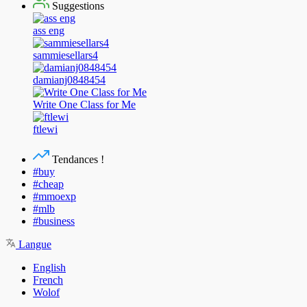
Suggestions
ass eng
sammiesellars4
damianj0848454
Write One Class for Me
ftlewi
Tendances !
#buy
#cheap
#mmoexp
#mlb
#business
Langue
English
French
Wolof