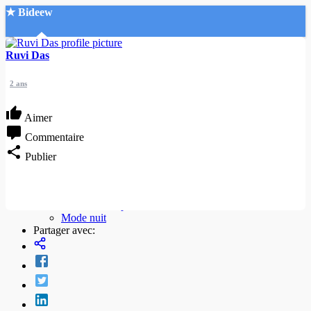
★ Bideew
Accueil
Ruvi Das
2 ans
Aimer
Commentaire
Recherche Avancée
Publier
Mon compte
Connexion
Créer un compte
Mode nuit
Partager avec: