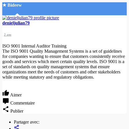
★ Bideew
Accueil
denieljulian79
2 ans
ISO 9001 Internal Auditor Training
The ISO 9001 Quality Management Systems is a set of guidelines
for companies wanting to ensure that customers consistently receive
goods and services which meet certain quality levels. ISO 9001 is a
Recherche Avancée
set of standards on quality management systems that ensure
organizations meet the needs of customers and other stakeholders
Mon compte
while meeting statutory and regulatory obligations.
Connexion
Créer un compte
Mode nuit
Aimer
Commentaire
Publier
Partager avec: