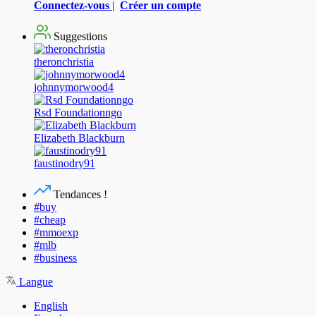
Connectez-vous
|
Créer un compte
Suggestions
theronchristia
johnnymorwood4
Rsd Foundationngo
Elizabeth Blackburn
faustinodry91
Tendances !
#buy
#cheap
#mmoexp
#mlb
#business
Langue
English