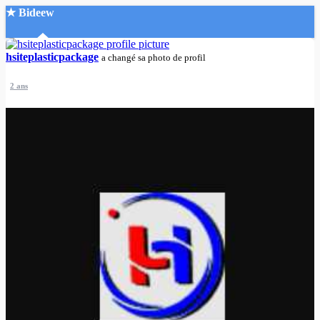
★ Bideew
Accueil
hsiteplasticpackage
a changé sa photo de profil
2 ans
Recherche Avancée
Mon compte
Connexion
Créer un compte
Mode nuit