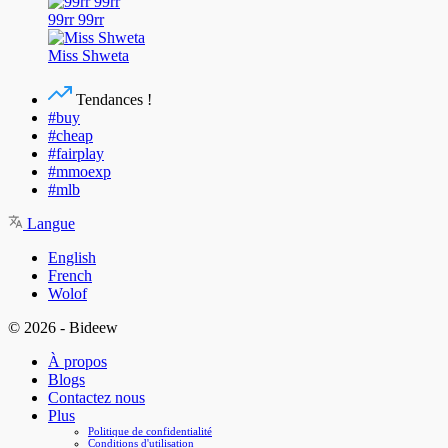
99rr 99rr
Miss Shweta
Tendances !
#buy
#cheap
#fairplay
#mmoexp
#mlb
Langue
English
French
Wolof
© 2026 - Bideew
À propos
Blogs
Contactez nous
Plus
Politique de confidentialité
Conditions d'utilisation