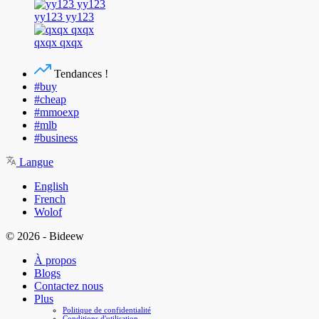
yy123 yy123
qxqx qxqx
Tendances !
#buy
#cheap
#mmoexp
#mlb
#business
Langue
English
French
Wolof
© 2026 - Bideew
À propos
Blogs
Contactez nous
Plus
Politique de confidentialité
Conditions d'utilisation