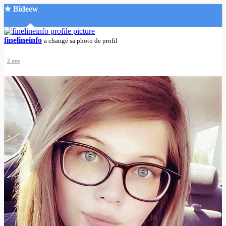
★ Bideew
Accueil
finelineinfo
a changé sa photo de profil
2 ans
Recherche Avancée
Mon compte
Connexion
Créer un compte
Mode nuit