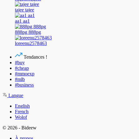
tajee tajee
aa1 aa1
888pg 888pg
loreenu2578463
Tendances !
#buy
#cheap
#mmoexp
#mlb
#business
Langue
English
French
Wolof
© 2026 - Bideew
À propos