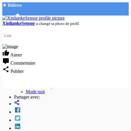
★ Bideew
Accueil
XinliankeSensor
a changé sa photo de profil
2 ans
Aimer
Commentaire
Recherche Avancée
Publier
Mon compte
Connexion
Créer un compte
Mode nuit
Partager avec: