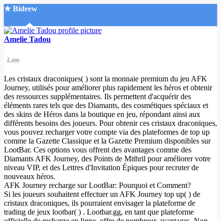
★ Bideew
Accueil
Amelie Tadou
2 ans
Les cristaux draconiques( ) sont la monnaie premium du jeu AFK
Journey, utilisés pour améliorer plus rapidement les héros et obtenir
des ressources supplémentaires. Ils permettent d'acquérir des
éléments rares tels que des Diamants, des cosmétiques spéciaux et
Recherche Avancée
des skins de Héros dans la boutique en jeu, répondant ainsi aux
différents besoins des joueurs. Pour obtenir ces cristaux draconiques,
Mon compte
vous pouvez recharger votre compte via des plateformes de top up
Connexion
comme la Gazette Classique et la Gazette Premium disponibles sur
Créer un compte
LootBar. Ces options vous offrent des avantages comme des
Mode nuit
Diamants AFK Journey, des Points de Mithril pour améliorer votre
niveau VIP, et des Lettres d'Invitation Épiques pour recruter de
nouveaux héros.
AFK Journey recharge sur LootBar: Pourquoi et Comment?
Si les joueurs souhaitent effectuer un AFK Journey top up( ) de
cristaux draconiques, ils pourraient envisager la plateforme de
trading de jeux lootbar( ) . Lootbar.gg, en tant que plateforme
officielle de recharge en ligne, offre de nombreux avantages. Non