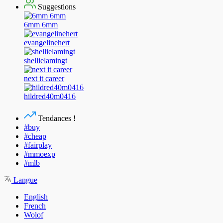
Suggestions
6mm 6mm
evangelinehert
shellielamingt
next it career
hildred40m0416
Tendances !
#buy
#cheap
#fairplay
#mmoexp
#mlb
Langue
English
French
Wolof