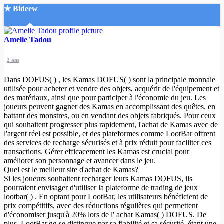
★ Bideew
Accueil
Amelie Tadou
2 ans
Dans DOFUS( ) , les Kamas DOFUS( ) sont la principale monnaie
utilisée pour acheter et vendre des objets, acquérir de l'équipement et
des matériaux, ainsi que pour participer à l'économie du jeu. Les
joueurs peuvent gagner des Kamas en accomplissant des quêtes, en
Recherche Avancée
battant des monstres, ou en vendant des objets fabriqués. Pour ceux
qui souhaitent progresser plus rapidement, l'achat de Kamas avec de
Mon compte
l'argent réel est possible, et des plateformes comme LootBar offrent
Connexion
des services de recharge sécurisés et à prix réduit pour faciliter ces
Créer un compte
transactions. Gérer efficacement les Kamas est crucial pour
Mode nuit
améliorer son personnage et avancer dans le jeu.
Quel est le meilleur site d'achat de Kamas?
Si les joueurs souhaitent recharger leurs Kamas DOFUS, ils
pourraient envisager d'utiliser la plateforme de trading de jeux
lootbar( ) . En optant pour LootBar, les utilisateurs bénéficient de
prix compétitifs, avec des réductions régulières qui permettent
d'économiser jusqu'à 20% lors de l' achat Kamas( ) DOFUS. De
plus, LootBar.gg se distingue par sa fiabilité et sa sécurité, étant une