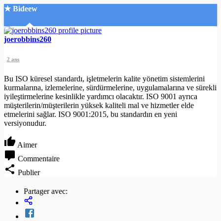
★ Bideew
Accueil
joerobbins260
2 ans
Bu ISO küresel standardı, işletmelerin kalite yönetim sistemlerini
kurmalarına, izlemelerine, sürdürmelerine, uygulamalarına ve sürekli
iyileştirmelerine kesinlikle yardımcı olacaktır. ISO 9001 ayrıca
müşterilerin/müşterilerin yüksek kaliteli mal ve hizmetler elde
Recherche Avancée
etmelerini sağlar. ISO 9001:2015, bu standardın en yeni
versiyonudur.
Mon compte
Connexion
Aimer
Créer un compte
Mode nuit
Commentaire
Publier
Partager avec: