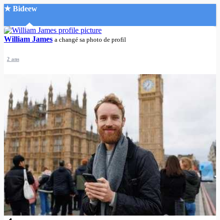
★ Bideew
Accueil
William James
a changé sa photo de profil
2 ans
Recherche Avancée
Mon compte
Connexion
Créer un compte
Mode nuit