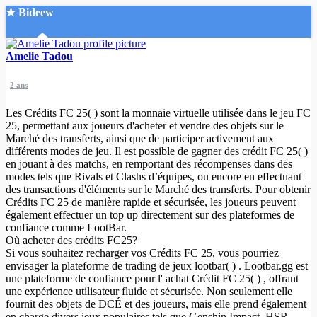
★ Bideew
Accueil
Amelie Tadou
2 ans
Les Crédits FC 25( ) sont la monnaie virtuelle utilisée dans le jeu FC
25, permettant aux joueurs d'acheter et vendre des objets sur le
Marché des transferts, ainsi que de participer activement aux
différents modes de jeu. Il est possible de gagner des crédit FC 25( )
Recherche Avancée
en jouant à des matchs, en remportant des récompenses dans des
modes tels que Rivals et Clashs d’équipes, ou encore en effectuant
Mon compte
des transactions d'éléments sur le Marché des transferts. Pour obtenir
Connexion
Crédits FC 25 de manière rapide et sécurisée, les joueurs peuvent
Créer un compte
également effectuer un top up directement sur des plateformes de
Mode nuit
confiance comme LootBar.
Où acheter des crédits FC25?
Si vous souhaitez recharger vos Crédits FC 25, vous pourriez
envisager la plateforme de trading de jeux lootbar( ) . Lootbar.gg est
une plateforme de confiance pour l' achat Crédit FC 25( ) , offrant
une expérience utilisateur fluide et sécurisée. Non seulement elle
fournit des objets de DCÉ et des joueurs, mais elle prend également
en charge divers jeux populaires tels que Genshin Impact, HSR,