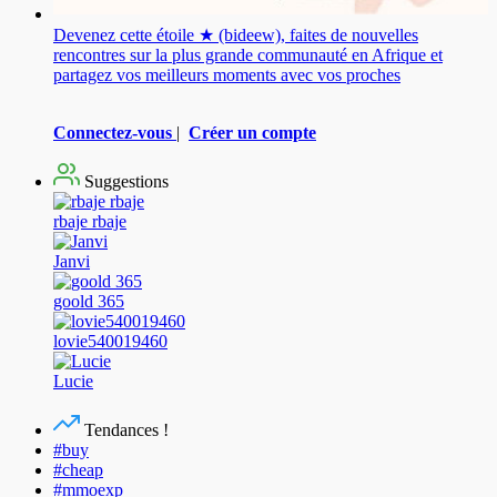
Devenez cette étoile ★ (bideew), faites de nouvelles
rencontres sur la plus grande communauté en Afrique et
partagez vos meilleurs moments avec vos proches
Connectez-vous
|
Créer un compte
Suggestions
rbaje rbaje
Janvi
goold 365
lovie540019460
Lucie
Tendances !
#buy
#cheap
#mmoexp