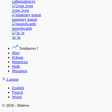
cathernabercro
2vpg 2vpg
planetary transit
juneedwards
3z 3z
Tendances !
#buy
#cheap
#mmoexp
#mlb
#business
Langue
English
French
Wolof
© 2026 - Bideew