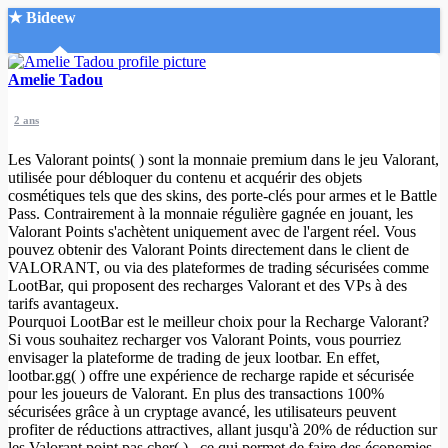
★ Bideew
Accueil
Amelie Tadou
2 ans
Les Valorant points( ) sont la monnaie premium dans le jeu Valorant,
utilisée pour débloquer du contenu et acquérir des objets
cosmétiques tels que des skins, des porte-clés pour armes et le Battle
Pass. Contrairement à la monnaie régulière gagnée en jouant, les
Recherche Avancée
Valorant Points s'achètent uniquement avec de l'argent réel. Vous
pouvez obtenir des Valorant Points directement dans le client de
Mon compte
VALORANT, ou via des plateformes de trading sécurisées comme
Connexion
LootBar, qui proposent des recharges Valorant et des VPs à des
Créer un compte
tarifs avantageux.
Mode nuit
Pourquoi LootBar est le meilleur choix pour la Recharge Valorant?
Si vous souhaitez recharger vos Valorant Points, vous pourriez
envisager la plateforme de trading de jeux lootbar. En effet,
lootbar.gg( ) offre une expérience de recharge rapide et sécurisée
pour les joueurs de Valorant. En plus des transactions 100%
sécurisées grâce à un cryptage avancé, les utilisateurs peuvent
profiter de réductions attractives, allant jusqu'à 20% de réduction sur
les Valorant point pas cher( ) , ce qui permet de faire des économies