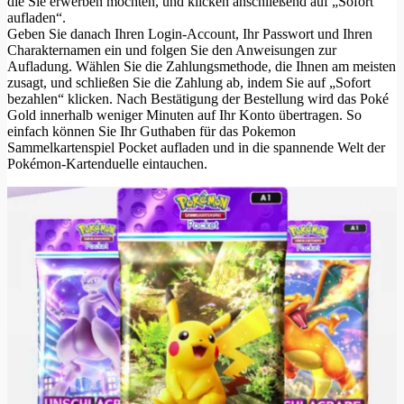
die Sie erwerben möchten, und klicken anschließend auf „Sofort
aufladen“.
Geben Sie danach Ihren Login-Account, Ihr Passwort und Ihren
Charakternamen ein und folgen Sie den Anweisungen zur
Aufladung. Wählen Sie die Zahlungsmethode, die Ihnen am meisten
zusagt, und schließen Sie die Zahlung ab, indem Sie auf „Sofort
bezahlen“ klicken. Nach Bestätigung der Bestellung wird das Poké
Gold innerhalb weniger Minuten auf Ihr Konto übertragen. So
einfach können Sie Ihr Guthaben für das Pokemon
Sammelkartenspiel Pocket aufladen und in die spannende Welt der
Pokémon-Kartenduelle eintauchen.