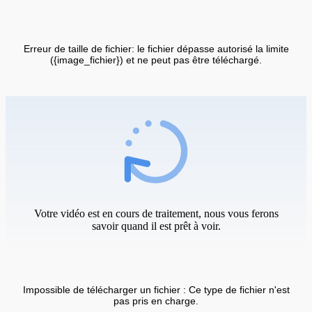
Erreur de taille de fichier: le fichier dépasse autorisé la limite
({image_fichier}) et ne peut pas être téléchargé.
Votre vidéo est en cours de traitement, nous vous ferons
savoir quand il est prêt à voir.
Impossible de télécharger un fichier : Ce type de fichier n'est
pas pris en charge.