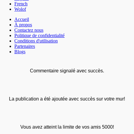
French
Wolof
Accueil
À propos
Contactez nous
Politique de confidentialité
Conditions d'utilisation
Partenaires
Blogs
Commentaire signalé avec succès.
La publication a été ajoutée avec succès sur votre mur!
Vous avez atteint la limite de vos amis 5000!