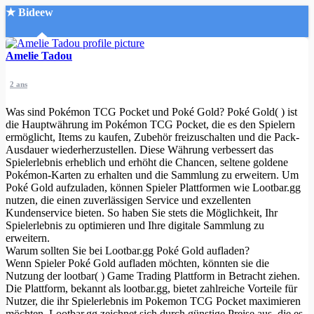
★ Bideew
Accueil
Amelie Tadou
2 ans
Was sind Pokémon TCG Pocket und Poké Gold? Poké Gold( ) ist
die Hauptwährung im Pokémon TCG Pocket, die es den Spielern
ermöglicht, Items zu kaufen, Zubehör freizuschalten und die Pack-
Ausdauer wiederherzustellen. Diese Währung verbessert das
Recherche Avancée
Spielerlebnis erheblich und erhöht die Chancen, seltene goldene
Pokémon-Karten zu erhalten und die Sammlung zu erweitern. Um
Mon compte
Poké Gold aufzuladen, können Spieler Plattformen wie Lootbar.gg
Connexion
nutzen, die einen zuverlässigen Service und exzellenten
Créer un compte
Kundenservice bieten. So haben Sie stets die Möglichkeit, Ihr
Mode nuit
Spielerlebnis zu optimieren und Ihre digitale Sammlung zu
erweitern.
Warum sollten Sie bei Lootbar.gg Poké Gold aufladen?
Wenn Spieler Poké Gold aufladen möchten, könnten sie die
Nutzung der lootbar( ) Game Trading Plattform in Betracht ziehen.
Die Plattform, bekannt als lootbar.gg, bietet zahlreiche Vorteile für
Nutzer, die ihr Spielerlebnis im Pokemon TCG Pocket maximieren
möchten. Lootbar.gg zeichnet sich durch günstige Preise aus, die es