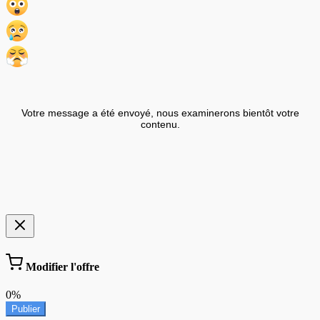
Votre message a été envoyé, nous examinerons bientôt votre
contenu.
Modifier l'offre
0%
Publier