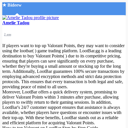
★ Bideew
Accueil
Amelie Tadou
2 ans
If players want to top up Valorant Points, they may want to consider
using the lootbar( ) game trading platform. LootBar.gg is a leading
destination to buy Valorant Points( ) due to its competitive pricing,
ensuring that players can save significantly on every purchase,
Recherche Avancée
whether they're buying a small amount or stocking up for the long
term. Additionally, LootBar guarantees 100% secure transactions by
Mon compte
employing advanced encryption methods and strict data protection
Connexion
protocols. This ensures that every transaction is both legal and safe,
Créer un compte
providing peace of mind to all users.
Mode nuit
Moreover, LootBar offers a quick delivery system, promising to
deliver Valorant Points within 3 minutes after purchase, allowing
players to swiftly return to their gaming sessions. In addition,
LootBar's 24/7 customer support ensures that assistance is always
available, whether players have questions or encounter issues with
their top-up. With these benefits, LootBar stands out as a reliable
and efficient platform for acquiring Valorant Points.
How to top Valorant on LootBar Step-by-Step Guide