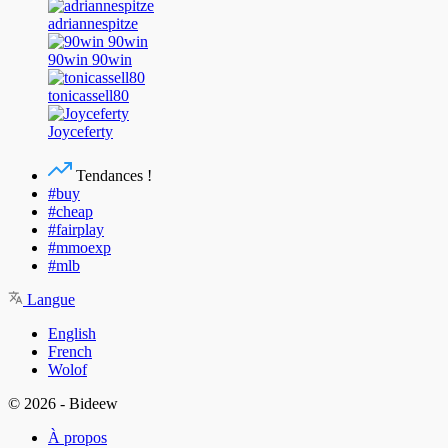
adriannespitze
90win 90win
tonicassell80
Joyceferty
Tendances !
#buy
#cheap
#fairplay
#mmoexp
#mlb
Langue
English
French
Wolof
© 2026 - Bideew
À propos