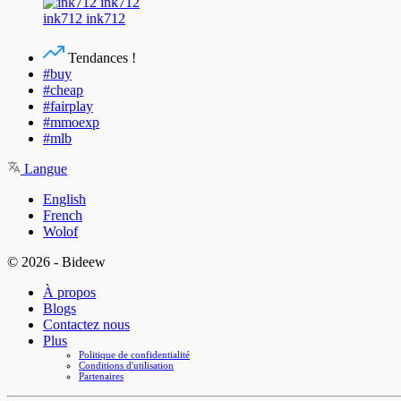
ink712 ink712
Tendances !
#buy
#cheap
#fairplay
#mmoexp
#mlb
Langue
English
French
Wolof
© 2026 - Bideew
À propos
Blogs
Contactez nous
Plus
Politique de confidentialité
Conditions d'utilisation
Partenaires