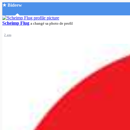
★ Bideew
Accueil
Scheimp Flug
a changé sa photo de profil
2 ans
Recherche Avancée
Mon compte
Connexion
Créer un compte
Mode nuit