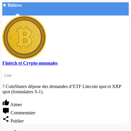
★ Bideew
Accueil
Fintech et Crypto-monnaies
Recherche Avancée
2 ans
Mon compte
Connexion
? CoinShares dépose des demandes d’ETF Litecoin spot et XRP
Créer un compte
spot (formulaires S-1).
Mode nuit
Aimer
Commentaire
Publier