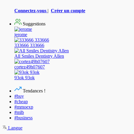
Connectez-vous
|
Créer un compte
Suggestions
jerome
333666 333666
All Smiles Dentistry Allen
cortez49h07607
93ok 93ok
Tendances !
#buy
#cheap
#mmoexp
#mlb
#business
Langue