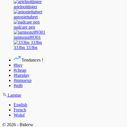
arielpottinger
antoniettabret
nailcare pen
jamisonz89301
333bn 333bn
Tendances !
#buy
#cheap
#fairplay
#mmoexp
#mlb
Langue
English
French
Wolof
© 2026 - Bideew