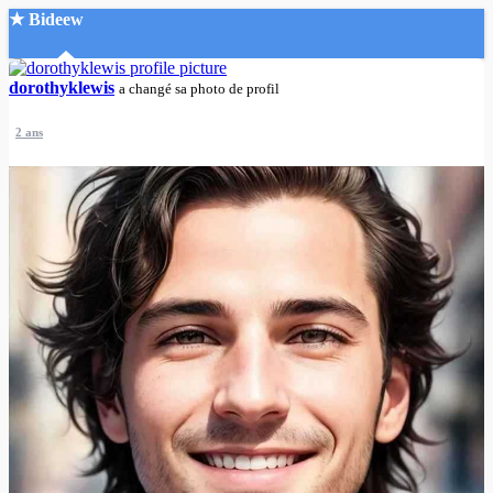
★ Bideew
Accueil
dorothyklewis
a changé sa photo de profil
2 ans
Recherche Avancée
Mon compte
Connexion
Créer un compte
Mode nuit