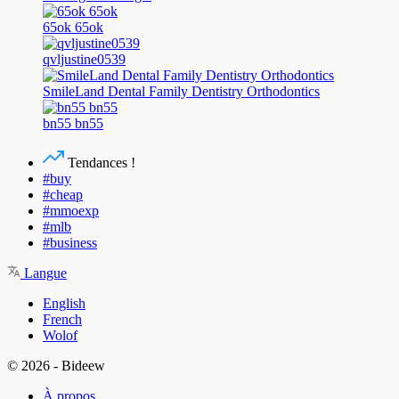
65ok 65ok
qvljustine0539
SmileLand Dental Family Dentistry Orthodontics
bn55 bn55
Tendances !
#buy
#cheap
#mmoexp
#mlb
#business
Langue
English
French
Wolof
© 2026 - Bideew
À propos