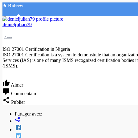
★ Bideew
Accueil
denieljulian79
2 ans
ISO 27001 Certification in Nigeria
ISO 27001 Certification is a system to demonstrate that an organizat
Services (IAS) is one of many ISMS recognized certification bodies i
(ISMS).
Recherche Avancée
Mon compte
Aimer
Connexion
Créer un compte
Commentaire
Mode nuit
Publier
Partager avec: