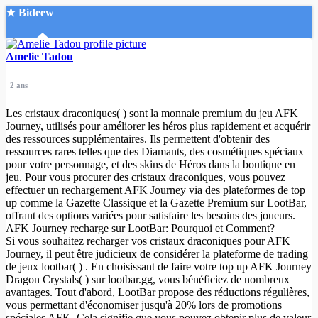
★ Bideew
Accueil
Amelie Tadou
2 ans
Les cristaux draconiques( ) sont la monnaie premium du jeu AFK
Journey, utilisés pour améliorer les héros plus rapidement et acquérir
des ressources supplémentaires. Ils permettent d'obtenir des
ressources rares telles que des Diamants, des cosmétiques spéciaux
Recherche Avancée
pour votre personnage, et des skins de Héros dans la boutique en
jeu. Pour vous procurer des cristaux draconiques, vous pouvez
Mon compte
effectuer un rechargement AFK Journey via des plateformes de top
Connexion
up comme la Gazette Classique et la Gazette Premium sur LootBar,
Créer un compte
offrant des options variées pour satisfaire les besoins des joueurs.
Mode nuit
AFK Journey recharge sur LootBar: Pourquoi et Comment?
Si vous souhaitez recharger vos cristaux draconiques pour AFK
Journey, il peut être judicieux de considérer la plateforme de trading
de jeux lootbar( ) . En choisissant de faire votre top up AFK Journey
Dragon Crystals( ) sur lootbar.gg, vous bénéficiez de nombreux
avantages. Tout d'abord, LootBar propose des réductions régulières,
vous permettant d'économiser jusqu'à 20% lors de promotions
spéciales AFK. Cela signifie que vous pouvez obtenir plus de valeur