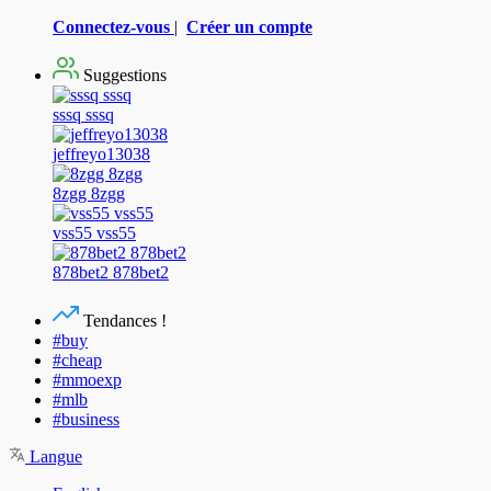
Connectez-vous
|
Créer un compte
Suggestions
sssq sssq
jeffreyo13038
8zgg 8zgg
vss55 vss55
878bet2 878bet2
Tendances !
#buy
#cheap
#mmoexp
#mlb
#business
Langue