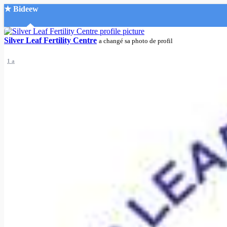
★ Bideew
Accueil
Silver Leaf Fertility Centre
a changé sa photo de profil
1 a
Recherche Avancée
Mon compte
Connexion
Créer un compte
Mode nuit