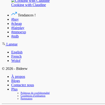
Cooking with Claudine
Tendances !
#buy
#cheap
#fairplay
#mmoexp
#mlb
Langue
English
French
Wolof
© 2026 - Bideew
À propos
Blogs
Contactez nous
Plus
Politique de confidentialité
Conditions d'utilisation
Partenaires