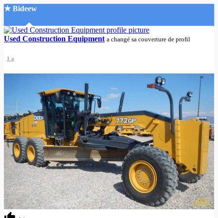
★ Bideew
Accueil
Used Construction Equipment
a changé sa couverture de profil
1 a
Recherche Avancée
Mon compte
Connexion
Créer un compte
Mode nuit