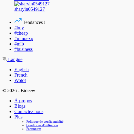
sharyln0549127
Tendances !
#buy
#cheap
#mmoexp
#mlb
#business
Langue
English
French
Wolof
© 2026 - Bideew
À propos
Blogs
Contactez nous
Plus
Politique de confidentialité
Conditions d'utilisation
Partenaires