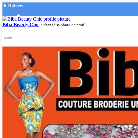
★ Bideew
Accueil
Biba Beauty Chic
a changé sa photo de profil
5 ans
Recherche Avancée
Mon compte
Connexion
Créer un compte
Mode nuit