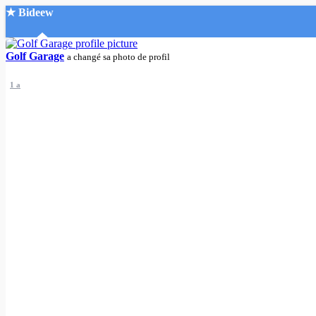
★ Bideew
Accueil
Golf Garage
a changé sa photo de profil
1 a
Recherche Avancée
Mon compte
Connexion
Créer un compte
Mode nuit