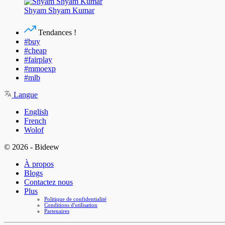
Shyam Shyam Kumar
Tendances !
#buy
#cheap
#fairplay
#mmoexp
#mlb
Langue
English
French
Wolof
© 2026 - Bideew
À propos
Blogs
Contactez nous
Plus
Politique de confidentialité
Conditions d'utilisation
Partenaires