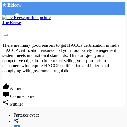
★ Bideew
Accueil
Joe Reese
1 a
There are many good reasons to get HACCP certification in India.
HACCP certification ensures that your food safety management
system meets international standards. This can give you a
competitive edge, both in terms of selling your products to
Recherche Avancée
customers who require HACCP certification and in terms of
complying with government regulations.
Mon compte
Connexion
Créer un compte
Aimer
Mode nuit
Commentaire
Publier
Partager avec: