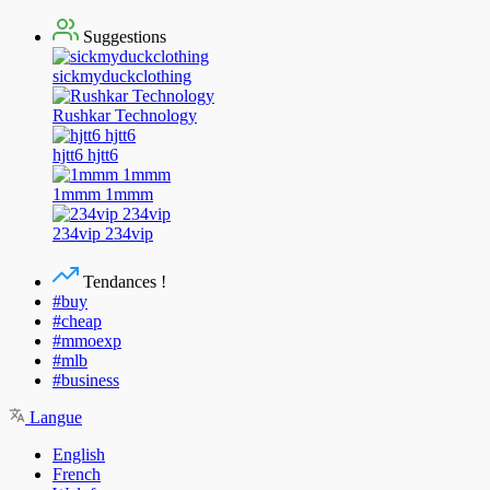
Suggestions
sickmyduckclothing
Rushkar Technology
hjtt6 hjtt6
1mmm 1mmm
234vip 234vip
Tendances !
#buy
#cheap
#mmoexp
#mlb
#business
Langue
English
French