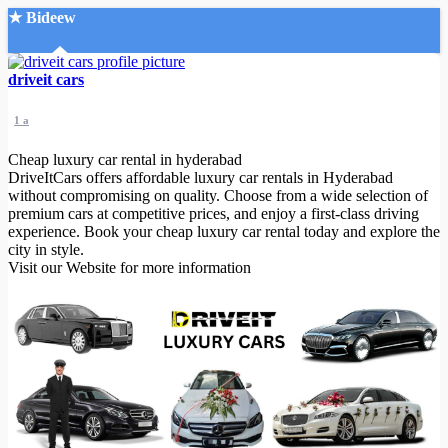
★ Bideew
Accueil
driveit cars
1 a
Cheap luxury car rental in hyderabad
DriveItCars offers affordable luxury car rentals in Hyderabad
without compromising on quality. Choose from a wide selection of
premium cars at competitive prices, and enjoy a first-class driving
Recherche Avancée
experience. Book your cheap luxury car rental today and explore the
city in style.
Mon compte
Visit our Website for more information
Connexion
Créer un compte
Mode nuit