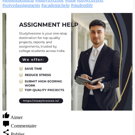
#solvedassignments
#academichelp
#studentlife
Aimer
Commentaire
Publier