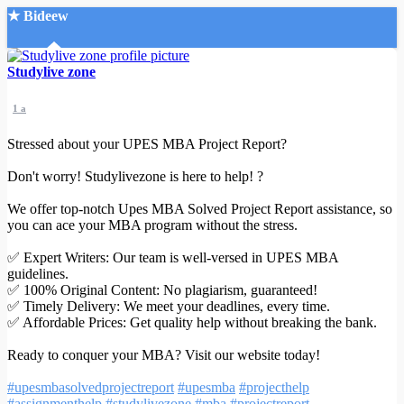
★ Bideew
Accueil
Studylive zone
1 a
Stressed about your UPES MBA Project Report?
Don't worry! Studylivezone is here to help! ?
Recherche Avancée
We offer top-notch Upes MBA Solved Project Report assistance, so
you can ace your MBA program without the stress.
Mon compte
Connexion
✅ Expert Writers: Our team is well-versed in UPES MBA
Créer un compte
guidelines.
Mode nuit
✅ 100% Original Content: No plagiarism, guaranteed!
✅ Timely Delivery: We meet your deadlines, every time.
✅ Affordable Prices: Get quality help without breaking the bank.
Ready to conquer your MBA? Visit our website today!
#upesmbasolvedprojectreport
#upesmba
#projecthelp
#assignmenthelp
#studylivezone
#mba
#projectreport