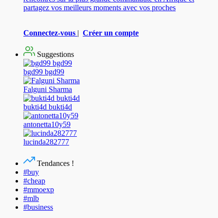
partagez vos meilleurs moments avec vos proches
Connectez-vous
|
Créer un compte
Suggestions
bgd99 bgd99
Falguni Sharma
bukti4d bukti4d
antonetta10y59
lucinda282777
Tendances !
#buy
#cheap
#mmoexp
#mlb
#business