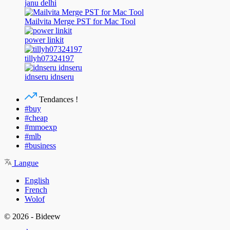
janu delhi
Mailvita Merge PST for Mac Tool
power linkit
tillyh07324197
idnseru idnseru
Tendances !
#buy
#cheap
#mmoexp
#mlb
#business
Langue
English
French
Wolof
© 2026 - Bideew