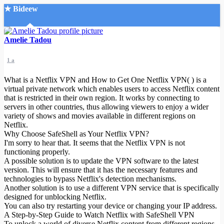
★ Bideew
Accueil
Amelie Tadou
1 a
What is a Netflix VPN and How to Get One Netflix VPN( ) is a
virtual private network which enables users to access Netflix content
that is restricted in their own region. It works by connecting to
servers in other countries, thus allowing viewers to enjoy a wider
Recherche Avancée
variety of shows and movies available in different regions on
Netflix.
Mon compte
Why Choose SafeShell as Your Netflix VPN?
Connexion
I'm sorry to hear that. It seems that the Netflix VPN is not
Créer un compte
functioning properly.
Mode nuit
A possible solution is to update the VPN software to the latest
version. This will ensure that it has the necessary features and
technologies to bypass Netflix's detection mechanisms.
Another solution is to use a different VPN service that is specifically
designed for unblocking Netflix.
You can also try restarting your device or changing your IP address.
A Step-by-Step Guide to Watch Netflix with SafeShell VPN
To unlock a world of diverse Netflix content from different regions,