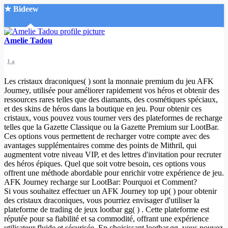
★ Bideew
Accueil
Amelie Tadou
1 a
Les cristaux draconiques( ) sont la monnaie premium du jeu AFK
Journey, utilisée pour améliorer rapidement vos héros et obtenir des
ressources rares telles que des diamants, des cosmétiques spéciaux,
et des skins de héros dans la boutique en jeu. Pour obtenir ces
Recherche Avancée
cristaux, vous pouvez vous tourner vers des plateformes de recharge
telles que la Gazette Classique ou la Gazette Premium sur LootBar.
Mon compte
Ces options vous permettent de recharger votre compte avec des
Connexion
avantages supplémentaires comme des points de Mithril, qui
Créer un compte
augmentent votre niveau VIP, et des lettres d'invitation pour recruter
Mode nuit
des héros épiques. Quel que soit votre besoin, ces options vous
offrent une méthode abordable pour enrichir votre expérience de jeu.
AFK Journey recharge sur LootBar: Pourquoi et Comment?
Si vous souhaitez effectuer un AFK Journey top up( ) pour obtenir
des cristaux draconiques, vous pourriez envisager d'utiliser la
plateforme de trading de jeux lootbar gg( ) . Cette plateforme est
réputée pour sa fiabilité et sa commodité, offrant une expérience
utilisateur fluide et sécurisée. En choisissant lootbar.gg, vous pouvez