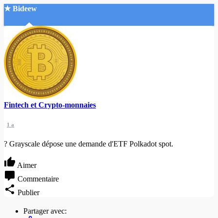
★ Bideew
Accueil
Fintech et Crypto-monnaies
Recherche Avancée
1 a
Mon compte
Connexion
? Grayscale dépose une demande d'ETF Polkadot spot.
Créer un compte
Mode nuit
Aimer
Commentaire
Publier
Partager avec: