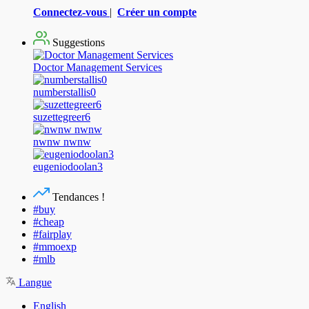
Connectez-vous
|
Créer un compte
Suggestions
Doctor Management Services
numberstallis0
suzettegreer6
nwnw nwnw
eugeniodoolan3
Tendances !
#buy
#cheap
#fairplay
#mmoexp
#mlb
Langue
English