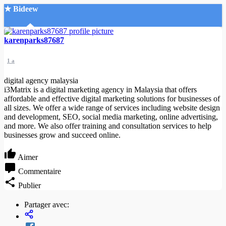
★ Bideew
Accueil
karenparks87687
1 a
digital agency malaysia
i3Matrix is a digital marketing agency in Malaysia that offers
affordable and effective digital marketing solutions for businesses of
all sizes. We offer a wide range of services including website design
Recherche Avancée
and development, SEO, social media marketing, online advertising,
and more. We also offer training and consultation services to help
Mon compte
businesses grow and succeed online.
Connexion
Créer un compte
Aimer
Mode nuit
Commentaire
Publier
Partager avec: