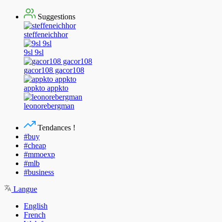
Suggestions
steffeneichhor
9sl 9sl
gacor108 gacor108
appkto appkto
leonorebergman
Tendances !
#buy
#cheap
#mmoexp
#mlb
#business
Langue
English
French