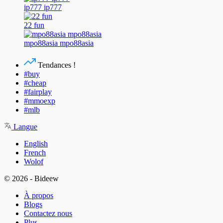
ip777 ip777
22 fun
mpo88asia mpo88asia
Tendances !
#buy
#cheap
#fairplay
#mmoexp
#mlb
Langue
English
French
Wolof
© 2026 - Bideew
À propos
Blogs
Contactez nous
Plus