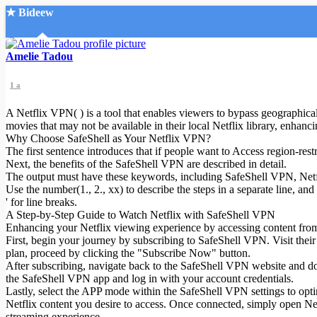
★ Bideew
Accueil
Amelie Tadou
1 a
A Netflix VPN( ) is a tool that enables viewers to bypass geographical
movies that may not be available in their local Netflix library, enhanc
Why Choose SafeShell as Your Netflix VPN?
The first sentence introduces that if people want to Access region-re
Recherche Avancée
Next, the benefits of the SafeShell VPN are described in detail.
The output must have these keywords, including SafeShell VPN, Netfl
Mon compte
Use the number(1., 2., xx) to describe the steps in a separate line, and 
Connexion
' for line breaks.
Créer un compte
A Step-by-Step Guide to Watch Netflix with SafeShell VPN
Mode nuit
Enhancing your Netflix viewing experience by accessing content from
First, begin your journey by subscribing to SafeShell VPN. Visit their
plan, proceed by clicking the "Subscribe Now" button.
After subscribing, navigate back to the SafeShell VPN website and d
the SafeShell VPN app and log in with your account credentials.
Lastly, select the APP mode within the SafeShell VPN settings to opt
Netflix content you desire to access. Once connected, simply open Netf
streaming experience.