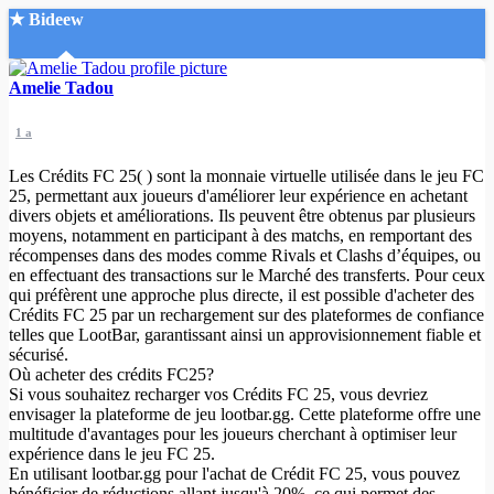
★ Bideew
Accueil
Amelie Tadou
1 a
Les Crédits FC 25( ) sont la monnaie virtuelle utilisée dans le jeu FC
25, permettant aux joueurs d'améliorer leur expérience en achetant
divers objets et améliorations. Ils peuvent être obtenus par plusieurs
moyens, notamment en participant à des matchs, en remportant des
Recherche Avancée
récompenses dans des modes comme Rivals et Clashs d’équipes, ou
en effectuant des transactions sur le Marché des transferts. Pour ceux
Mon compte
qui préfèrent une approche plus directe, il est possible d'acheter des
Connexion
Crédits FC 25 par un rechargement sur des plateformes de confiance
Créer un compte
telles que LootBar, garantissant ainsi un approvisionnement fiable et
Mode nuit
sécurisé.
Où acheter des crédits FC25?
Si vous souhaitez recharger vos Crédits FC 25, vous devriez
envisager la plateforme de jeu lootbar.gg. Cette plateforme offre une
multitude d'avantages pour les joueurs cherchant à optimiser leur
expérience dans le jeu FC 25.
En utilisant lootbar.gg pour l'achat de Crédit FC 25, vous pouvez
bénéficier de réductions allant jusqu'à 20%, ce qui permet des