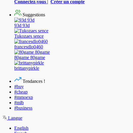
Connectez-vous
|
Créer un compte
Suggestions
93d 93d
Tukozaes sence
francesdlo0460
80game 80game
brittanypirkle
Tendances !
#buy
#cheap
#mmoexp
#mlb
#business
Langue
English