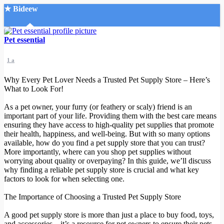
★ Bideew
Accueil
Pet essential
1 a
Why Every Pet Lover Needs a Trusted Pet Supply Store – Here’s
What to Look For!
As a pet owner, your furry (or feathery or scaly) friend is an
Recherche Avancée
important part of your life. Providing them with the best care means
ensuring they have access to high-quality pet supplies that promote
Mon compte
their health, happiness, and well-being. But with so many options
Connexion
available, how do you find a pet supply store that you can trust?
Créer un compte
More importantly, where can you shop pet supplies without
Mode nuit
worrying about quality or overpaying? In this guide, we’ll discuss
why finding a reliable pet supply store is crucial and what key
factors to look for when selecting one.
The Importance of Choosing a Trusted Pet Supply Store
A good pet supply store is more than just a place to buy food, toys,
and accessories—it’s a resource for pet owners to ensure their pets