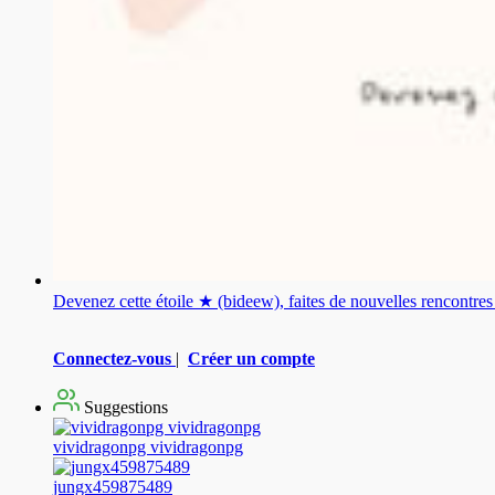
Devenez cette étoile ★ (bideew), faites de nouvelles rencontr
Connectez-vous
|
Créer un compte
Suggestions
vividragonpg vividragonpg
jungx459875489