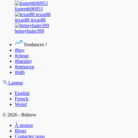
fostertth90953
texas88 texas88
betseyhaire399
Tendances !
#buy
#cheap
#fairplay
#mmoexp
#mlb
Langue
English
French
Wolof
© 2026 - Bideew
À propos
Blogs
Contactez nous