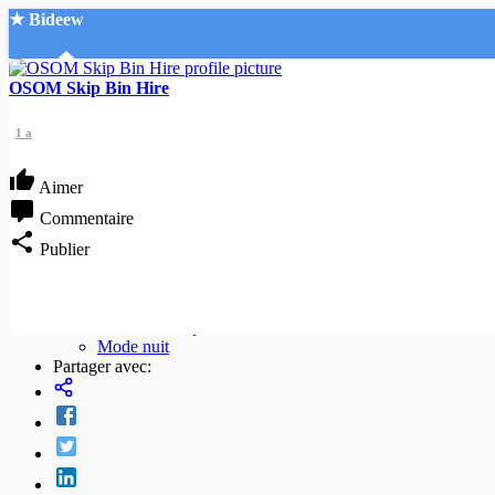
★ Bideew
Accueil
OSOM Skip Bin Hire
1 a
Aimer
Commentaire
Recherche Avancée
Publier
Mon compte
Connexion
Créer un compte
Mode nuit
Partager avec: