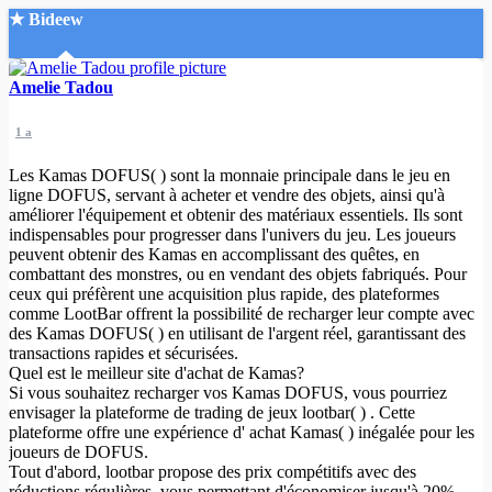
★ Bideew
Accueil
Amelie Tadou
1 a
Les Kamas DOFUS( ) sont la monnaie principale dans le jeu en
ligne DOFUS, servant à acheter et vendre des objets, ainsi qu'à
améliorer l'équipement et obtenir des matériaux essentiels. Ils sont
indispensables pour progresser dans l'univers du jeu. Les joueurs
Recherche Avancée
peuvent obtenir des Kamas en accomplissant des quêtes, en
combattant des monstres, ou en vendant des objets fabriqués. Pour
Mon compte
ceux qui préfèrent une acquisition plus rapide, des plateformes
Connexion
comme LootBar offrent la possibilité de recharger leur compte avec
Créer un compte
des Kamas DOFUS( ) en utilisant de l'argent réel, garantissant des
Mode nuit
transactions rapides et sécurisées.
Quel est le meilleur site d'achat de Kamas?
Si vous souhaitez recharger vos Kamas DOFUS, vous pourriez
envisager la plateforme de trading de jeux lootbar( ) . Cette
plateforme offre une expérience d' achat Kamas( ) inégalée pour les
joueurs de DOFUS.
Tout d'abord, lootbar propose des prix compétitifs avec des
réductions régulières, vous permettant d'économiser jusqu'à 20%