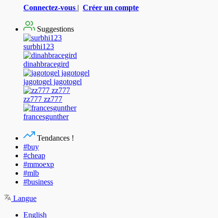
Connectez-vous
|
Créer un compte
Suggestions
surbhi123
dinahbracegird
jagotogel jagotogel
zz777 zz777
francesgunther
Tendances !
#buy
#cheap
#mmoexp
#mlb
#business
Langue
English