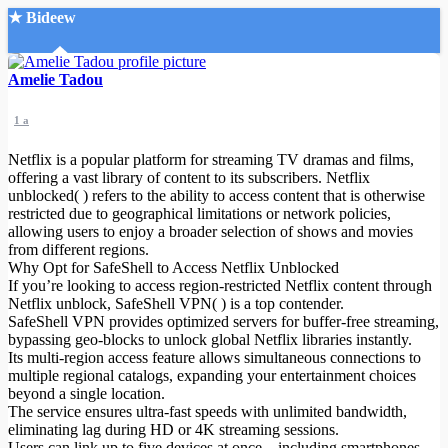
★ Bideew
Accueil
Amelie Tadou
1 a
Netflix is a popular platform for streaming TV dramas and films,
offering a vast library of content to its subscribers. Netflix
unblocked( ) refers to the ability to access content that is otherwise
restricted due to geographical limitations or network policies,
Recherche Avancée
allowing users to enjoy a broader selection of shows and movies
from different regions.
Mon compte
Why Opt for SafeShell to Access Netflix Unblocked
Connexion
If you’re looking to access region-restricted Netflix content through
Créer un compte
Netflix unblock, SafeShell VPN( ) is a top contender.
Mode nuit
SafeShell VPN provides optimized servers for buffer-free streaming,
bypassing geo-blocks to unlock global Netflix libraries instantly.
Its multi-region access feature allows simultaneous connections to
multiple regional catalogs, expanding your entertainment choices
beyond a single location.
The service ensures ultra-fast speeds with unlimited bandwidth,
eliminating lag during HD or 4K streaming sessions.
Users can link up to five devices at once—including smartphones,