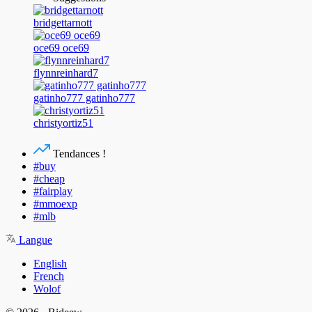
bridgettarnott
oce69 oce69
flynnreinhard7
gatinho777 gatinho777
christyortiz51
Tendances !
#buy
#cheap
#fairplay
#mmoexp
#mlb
Langue
English
French
Wolof