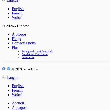
Langue
English
French
Wolof
© 2026 - Bideew
À propos
Blogs
Contactez nous
Plus
Politique de confidentialité
Conditions d'utilisation
Partenaires
© 2026 - Bideew
Langue
English
French
Wolof
Accueil
À propos