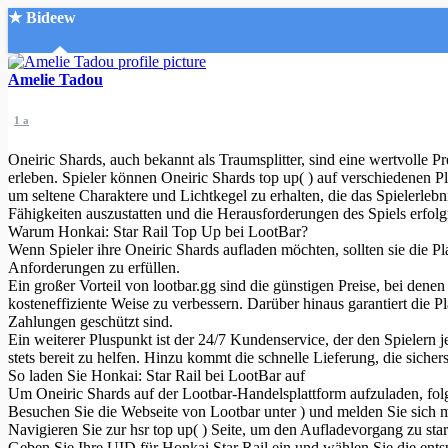
★ Bideew
Accueil
Amelie Tadou
1 a
Oneiric Shards, auch bekannt als Traumsplitter, sind eine wertvolle P
erleben. Spieler können Oneiric Shards top up( ) auf verschiedenen Pl
um seltene Charaktere und Lichtkegel zu erhalten, die das Spielerle
Fähigkeiten auszustatten und die Herausforderungen des Spiels erfolg
Recherche Avancée
Warum Honkai: Star Rail Top Up bei LootBar?
Wenn Spieler ihre Oneiric Shards aufladen möchten, sollten sie die Plat
Mon compte
Anforderungen zu erfüllen.
Connexion
Ein großer Vorteil von lootbar.gg sind die günstigen Preise, bei dene
Créer un compte
kosteneffiziente Weise zu verbessern. Darüber hinaus garantiert die P
Mode nuit
Zahlungen geschützt sind.
Ein weiterer Pluspunkt ist der 24/7 Kundenservice, der den Spielern
stets bereit zu helfen. Hinzu kommt die schnelle Lieferung, die siche
So laden Sie Honkai: Star Rail bei LootBar auf
Um Oneiric Shards auf der Lootbar-Handelsplattform aufzuladen, folg
Besuchen Sie die Webseite von Lootbar unter ) und melden Sie sich 
Navigieren Sie zur hsr top up( ) Seite, um den Aufladevorgang zu star
Geben Sie Ihre UID für Honkai Star Rail ein und wählen Sie die ents