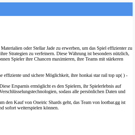
Materialien oder Stellar Jade zu erwerben, um das Spiel effizienter zu
ihre Strategien zu verfeinern. Diese Währung ist besonders nützlich,
önnen Spieler ihre Chancen maximieren, ihre Teams mit stärkeren
 effiziente und sichere Möglichkeit, ihre honkai star rail top up( ) -
iese Ersparnis ermöglicht es den Spielern, ihr Spielerlebnis auf
r Verschlüsselungstechnologien, sodass alle persönlichen Daten und
 um den Kauf von Oneiric Shards geht, das Team von lootbar.gg ist
nd sofort weiterspielen können.