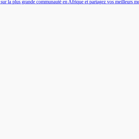
es sur la plus grande communauté en Afrique et partagez vos meilleurs 