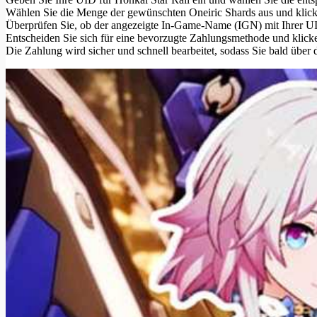
Wählen Sie die Menge der gewünschten Oneiric Shards aus und klicke
Überprüfen Sie, ob der angezeigte In-Game-Name (IGN) mit Ihrer U
Entscheiden Sie sich für eine bevorzugte Zahlungsmethode und klicke
Die Zahlung wird sicher und schnell bearbeitet, sodass Sie bald über 