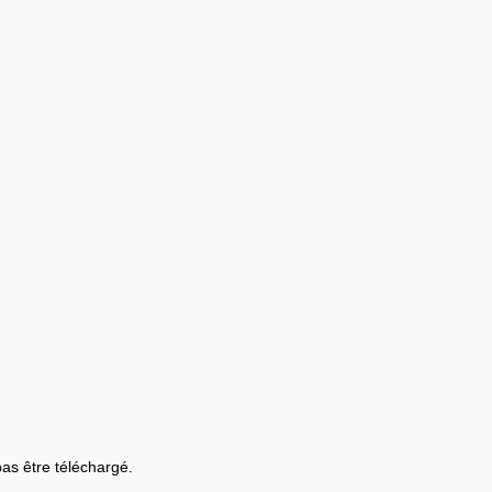
 pas être téléchargé.