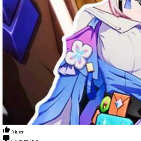
Aimer
Commentaire