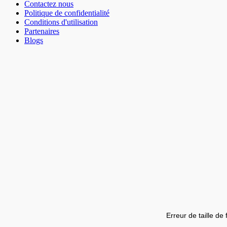
Contactez nous
Politique de confidentialité
Conditions d'utilisation
Partenaires
Blogs
Erreur de taille de 