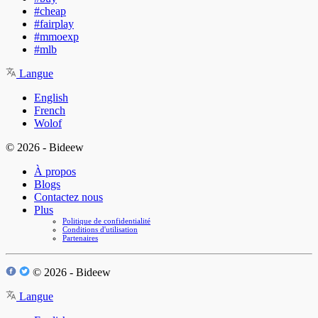
#cheap
#fairplay
#mmoexp
#mlb
Langue
English
French
Wolof
© 2026 - Bideew
À propos
Blogs
Contactez nous
Plus
Politique de confidentialité
Conditions d'utilisation
Partenaires
© 2026 - Bideew
Langue