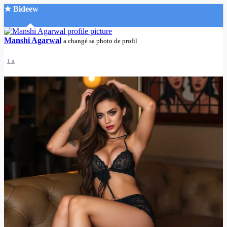
★ Bideew
Accueil
Manshi Agarwal
a changé sa photo de profil
1 a
Recherche Avancée
Mon compte
Connexion
Créer un compte
Mode nuit