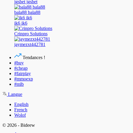
jgsbet jgsbet
bala88 bala88
ik6 ik6
Crinpro Solutions
jaymezxt442781
Tendances !
#buy
#cheap
#fairplay
#mmoexp
#mlb
Langue
English
French
Wolof
© 2026 - Bideew