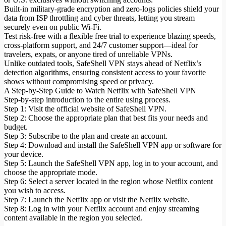
Built-in military-grade encryption and zero-logs policies shield your
data from ISP throttling and cyber threats, letting you stream
securely even on public Wi-Fi.
Test risk-free with a flexible free trial to experience blazing speeds,
cross-platform support, and 24/7 customer support—ideal for
travelers, expats, or anyone tired of unreliable VPNs.
Unlike outdated tools, SafeShell VPN stays ahead of Netflix’s
detection algorithms, ensuring consistent access to your favorite
shows without compromising speed or privacy.
A Step-by-Step Guide to Watch Netflix with SafeShell VPN
Step-by-step introduction to the entire using process.
Step 1: Visit the official website of SafeShell VPN.
Step 2: Choose the appropriate plan that best fits your needs and
budget.
Step 3: Subscribe to the plan and create an account.
Step 4: Download and install the SafeShell VPN app or software for
your device.
Step 5: Launch the SafeShell VPN app, log in to your account, and
choose the appropriate mode.
Step 6: Select a server located in the region whose Netflix content
you wish to access.
Step 7: Launch the Netflix app or visit the Netflix website.
Step 8: Log in with your Netflix account and enjoy streaming
content available in the region you selected.