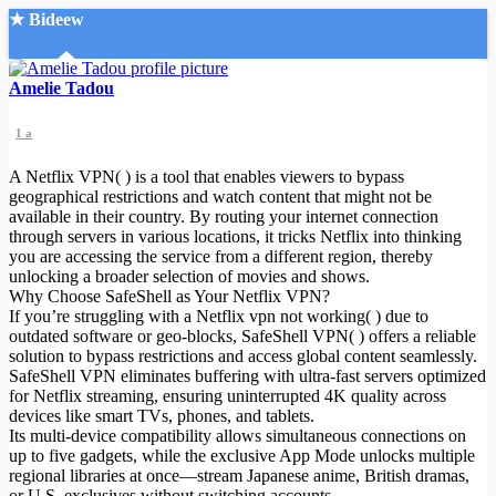
★ Bideew
Accueil
Amelie Tadou
1 a
A Netflix VPN( ) is a tool that enables viewers to bypass
geographical restrictions and watch content that might not be
available in their country. By routing your internet connection
through servers in various locations, it tricks Netflix into thinking
Recherche Avancée
you are accessing the service from a different region, thereby
unlocking a broader selection of movies and shows.
Mon compte
Why Choose SafeShell as Your Netflix VPN?
Connexion
If you’re struggling with a Netflix vpn not working( ) due to
Créer un compte
outdated software or geo-blocks, SafeShell VPN( ) offers a reliable
Mode nuit
solution to bypass restrictions and access global content seamlessly.
SafeShell VPN eliminates buffering with ultra-fast servers optimized
for Netflix streaming, ensuring uninterrupted 4K quality across
devices like smart TVs, phones, and tablets.
Its multi-device compatibility allows simultaneous connections on
up to five gadgets, while the exclusive App Mode unlocks multiple
regional libraries at once—stream Japanese anime, British dramas,
or U.S. exclusives without switching accounts.