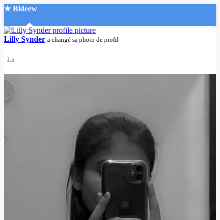
★ Bideew
Accueil
Lilly Synder
a changé sa photo de profil
1 a
Recherche Avancée
Mon compte
Connexion
Créer un compte
Mode nuit